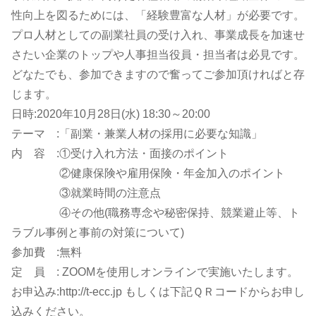
性向上を図るためには、「経験豊富な人材」が必要です。
プロ人材としての副業社員の受け入れ、事業成長を加速せ
さたい企業のトップや人事担当役員・担当者は必見です。
どなたでも、参加できますので奮ってご参加頂ければと存
じます。
日時:2020年10月28日(水) 18:30～20:00
テーマ :「副業・兼業人材の採用に必要な知識」
内 容 :①受け入れ方法・面接のポイント
②健康保険や雇用保険・年金加入のポイント
③就業時間の注意点
④その他(職務専念や秘密保持、競業避止等、ト
ラブル事例と事前の対策について)
参加費 :無料
定 員 : ZOOMを使用しオンラインで実施いたします。
お申込み:http://t-ecc.jp もしくは下記ＱＲコードからお申し
込みください。