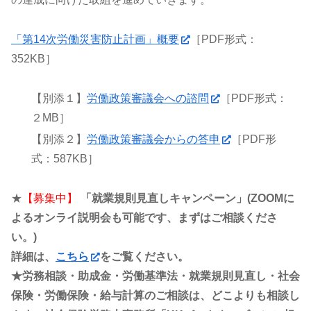
「第14次労働災害防止計画」概要
［PDF形式：
352KB］
【別添１】
労働政策審議会への諮問
［PDF形式：
２MB］
【別添２】
労働政策審議会からの答申
［PDF形
式：587KB］
★
【募集中】
「就業規則見直しキャンペーン」(ZOOMに
よるオンライ説明会も可能です、まずはご相談くださ
い。)
詳細は、
こちら
をご覧ください。
★労務相談・助成金・労働基準法・就業規則見直し・社会
保険・労働保険・給与計算のご相談は、どこよりも相談し