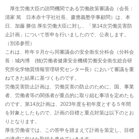
厚生労働大臣の諮問機関である労働政策審議会（会長：
清家 篤 日本赤十字社社長、慶應義塾学事顧問）は、本
日、加藤 勝信 厚生労働大臣に対し、「第14次労働災害防
止計画」について答申を行いましたので、公表します。
（別添参照）
これは、昨年９月から同審議会の安全衛生分科会（分科会
長：城内博 (独)労働者健康安全機構労働安全衛生総合研
究所化学物質情報管理研究センター長）において審議を重
ねてきた結果に基づくものです。
労働災害防止計画は、労働災害の防止のために、国、事業
者、労働者等の関係者が重点的に取り組む事項を定めたも
のです。第14次計画は、2023年度を初年度とする５年間
を対象としたもので、計画の目標と重点対策は以下のとお
りとなります。
厚生労働省では、この答申を踏まえて計画を策定し、目標
の達成に向けた取組を進めていきます。