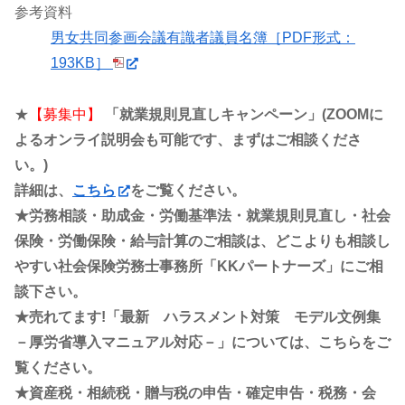
参考資料
男女共同参画会議有識者議員名簿［PDF形式：
193KB］
★
【募集中】
「就業規則見直しキャンペーン」(ZOOMに
よるオンライ説明会も可能です、まずはご相談くださ
い。)
詳細は、
こちら
をご覧ください。
★労務相談・助成金・労働基準法・就業規則見直し・社会
保険・労働保険・給与計算のご相談は、どこよりも相談し
やすい社会保険労務士事務所「KKパートナーズ」にご相
談下さい。
★売れてます!「最新 ハラスメント対策 モデル文例集
－厚労省導入マニュアル対応－」については、こちらをご
覧ください。
★資産税・相続税・贈与税の申告・確定申告・税務・会