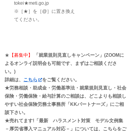
tokei★meti.go.jp
※［★］を［@］に置き換え
てください。
★
【募集中】
「就業規則見直しキャンペーン」(ZOOMに
よるオンライ説明会も可能です、まずはご相談くださ
い。)
詳細は、
こちら
をご覧ください。
★労務相談・助成金・労働基準法・就業規則見直し・社会
保険・労働保険・給与計算のご相談は、どこよりも相談し
やすい社会保険労務士事務所「KKパートナーズ」にご相
談下さい。
★売れてます!「最新 ハラスメント対策 モデル文例集
－厚労省導入マニュアル対応－」については、こちらをご