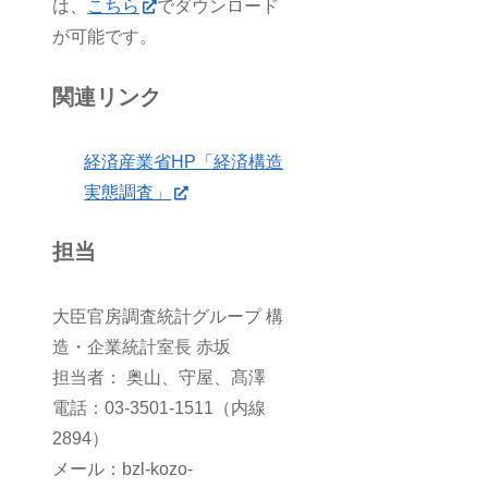
は、
こちら
でダウンロード
が可能です。
関連リンク
経済産業省HP「経済構造
実態調査」
担当
大臣官房調査統計グループ 構
造・企業統計室長 赤坂
担当者： 奥山、守屋、髙澤
電話：03-3501-1511（内線
2894）
メール：bzl-kozo-