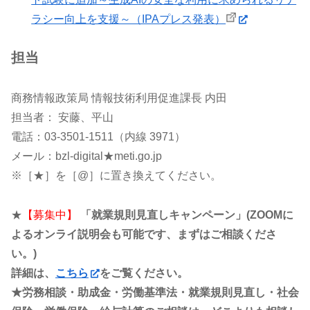
ラシー向上を支援～（IPAプレス発表）
担当
商務情報政策局 情報技術利用促進課長 内田
担当者： 安藤、平山
電話：03-3501-1511（内線 3971）
メール：bzl-digital★meti.go.jp
※［★］を［@］に置き換えてください。
★
【募集中】
「就業規則見直しキャンペーン」(ZOOMに
よるオンライ説明会も可能です、まずはご相談くださ
い。)
詳細は、
こちら
をご覧ください。
★労務相談・助成金・労働基準法・就業規則見直し・社会