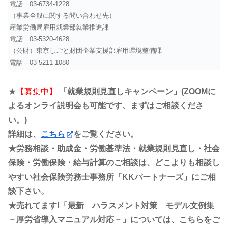
電話
03-6734-1228
（事業全般に関する問い合わせ先）
産業労働局雇用就業部就業推進課
電話
03-5320-4628
（公財）東京しごと財団企業支援部雇用環境整備課
電話
03-5211-1080
★
【募集中】
「就業規則見直しキャンペーン」(ZOOMに
よるオンライ説明会も可能です、まずはご相談くださ
い。)
詳細は、
こちら
をご覧ください。
★労務相談・助成金・労働基準法・就業規則見直し・社会
保険・労働保険・給与計算のご相談は、どこよりも相談し
やすい社会保険労務士事務所「KKパートナーズ」にご相
談下さい。
★売れてます!「最新 ハラスメント対策 モデル文例集
－厚労省導入マニュアル対応－」については、こちらをご