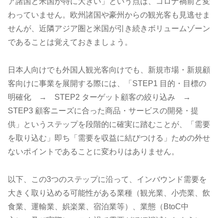
ア諸国と米国が特に大きい」という点は、コロナ禍前と変
わっていません。欧州諸国や豪州からの観光客も見逃せま
せんが、近隣アジア圏と米国が引き続きボリュームゾーン
であることは覚えておきましょう。
日本人向けでも外国人観光客向けでも、新規市場・新規顧
客向けに事業を展開する際には、「STEP1 目的・目標の
明確化 → STEP2 ターゲット顧客の絞り込み →
STEP3 顧客ニーズに合った商品・サービスの開発・提
供」というステップを段階的に確実に踏むことが、「需要
を取り込む」即ち「需要を収益に結びつける」ための外せ
ないポイントであることに変わりはありません。
以下、この3つのステップに沿って、インバウンド需要を
大きく取り込める可能性がある業種（観光業、小売業、飲
食業、運輸業、娯楽業、宿泊業等）、業態（BtoC中