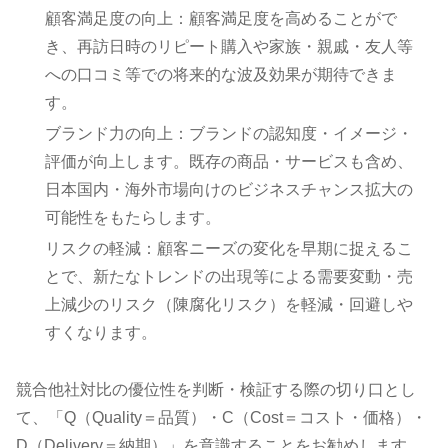
顧客満足度の向上：顧客満足度を高めることがで
き、再訪日時のリピート購入や家族・親戚・友人等
への口コミ等での将来的な波及効果が期待できま
す。
ブランド力の向上：ブランドの認知度・イメージ・
評価が向上します。既存の商品・サービスも含め、
日本国内・海外市場向けのビジネスチャンス拡大の
可能性をもたらします。
リスクの軽減：顧客ニーズの変化を早期に捉えるこ
とで、新たなトレンドの出現等による需要変動・売
上減少のリスク（陳腐化リスク）を軽減・回避しや
すくなります。
競合他社対比の優位性を判断・検証する際の切り口とし
て、「Q（Quality＝品質）・C（Cost＝コスト・価格）・
D（Delivery＝納期）」を意識することをお勧めします。