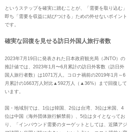
というステップを確実に踏むことが、「需要を取り込む」
即ち「需要を収益に結びつける」ための外せないポイント
です。
確実な回復を見せる訪日外国人旅行者数
2023年7月19日に発表された日本政府観光局（JNTO）の
推計値では、2023年1月〜6月累計の訪日外客数（訪日外
国人旅行者数）は1071万人。コロナ禍前の2019年1月～6
月累計の1663万人対比▲592万人（▲36%）まで回復して
います。
国・地域別では、1位は韓国、2位は台湾、3位は米国、4
位は中国（海外団体旅行解禁前）、5位はタイとなってお
り、「インバウンド需要のターゲットとしては、近隣アジ