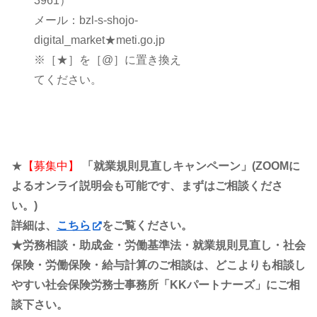
3961）
メール：bzl-s-shojo-
digital_market★meti.go.jp
※［★］を［@］に置き換え
てください。
★
【募集中】
「就業規則見直しキャンペーン」(ZOOMに
よるオンライ説明会も可能です、まずはご相談くださ
い。)
詳細は、
こちら
をご覧ください。
★労務相談・助成金・労働基準法・就業規則見直し・社会
保険・労働保険・給与計算のご相談は、どこよりも相談し
やすい社会保険労務士事務所「KKパートナーズ」にご相
談下さい。