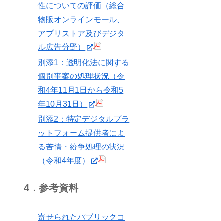
性についての評価（総合
物販オンラインモール、
アプリストア及びデジタ
ル広告分野）
別添1：透明化法に関する
個別事案の処理状況（令
和4年11月1日から令和5
年10月31日）
別添2：特定デジタルプラ
ットフォーム提供者によ
る苦情・紛争処理の状況
（令和4年度）
4．参考資料
寄せられたパブリックコ