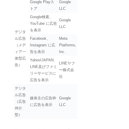
Google Playス
Google
トア
LLC
Google検索、
Google
YouTube に広告
LLC
を表示
デジタ
ル広告
Facebook、
Meta
（メデ
Instagram に広
Platforms,
ィア一
告を表示
Inc.
体型広
Yahoo!JAPAN、
LINEヤフ
告）
LINE及びファミ
ー株式会
リーサービスに
社
広告を表示
デジタ
ル広告
媒体主の広告枠
Google
（広告
に広告を表示
LLC
仲介
型）