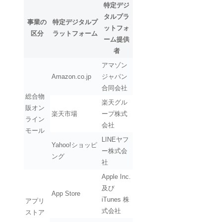
特定デジ
タルプラ
事業の
特定デジタルプ
ットフォ
区分
ラットフォーム
ーム提供
者
アマゾン
Amazon.co.jp
ジャパン
合同会社
総合物
楽天グル
販オン
楽天市場
ープ株式
ライン
会社
モール
LINEヤフ
Yahoo!ショッピ
ー株式会
ング
社
Apple Inc.
及び
App Store
iTunes 株
アプリ
式会社
ストア