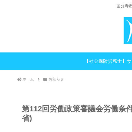
国分寺
【社会保険労務士】サ
ホーム
お知らせ
第112回労働政策審議会労働条
省)