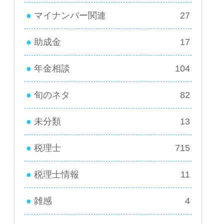
マイナンバー関連
27
助成金
17
年金相談
104
旬のネタ
82
未分類
13
税理士
715
税理士情報
11
雑感
4