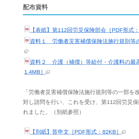
配布資料
【表紙】第112回労災保険部会［PDF形式：
資料１ 労働者災害補償保険法施行規則等の
資料２ 介護（補償）等給付・介護料の最高
1.4MB］
「労働者災害補償保険法施行規則等の一部を
対し諮問を行い、これを受け、第112回労災
れました。（別紙参照）
【別紙】答申文［PDF形式：82KB］