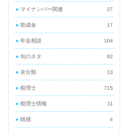
マイナンバー関連
27
助成金
17
年金相談
104
旬のネタ
82
未分類
13
税理士
715
税理士情報
11
雑感
4