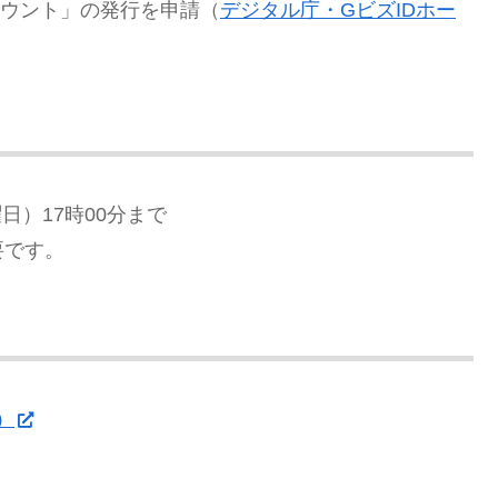
カウント」の発行を申請（
デジタル庁・GビズIDホー
日）17時00分まで
要です。
）