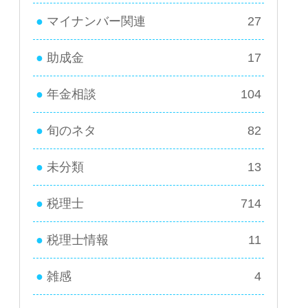
マイナンバー関連
27
助成金
17
年金相談
104
旬のネタ
82
未分類
13
税理士
714
税理士情報
11
雑感
4