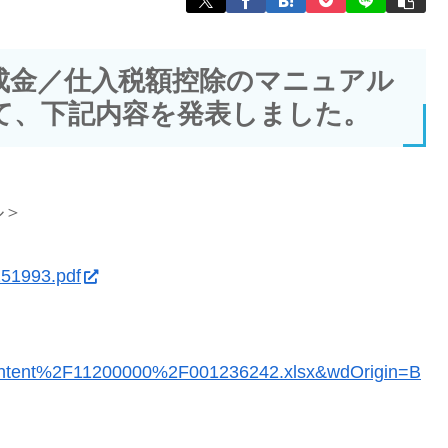
成金／仕入税額控除のマニュアル
て、下記内容を発表しました。
ル＞
251993.pdf
tent%2F11200000%2F001236242.xlsx&wdOrigin=B