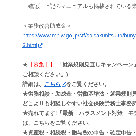
〔確認〕上記のマニュアルも掲載されている
＜業務改善助成金＞
https://www.mhlw.go.jp/stf/seisakunitsuite/bu
3.html
★
【募集中】
「就業規則見直しキャンペーン」
ご相談ください。)
詳細は、
こちら
をご覧ください。
★労務相談・助成金・労働基準法・就業規則
どこよりも相談しやすい社会保険労務士事務所
★売れてます!「最新 ハラスメント対策 モ
は、こちらをご覧ください。
★資産税・相続税・贈与税の申告・確定申告