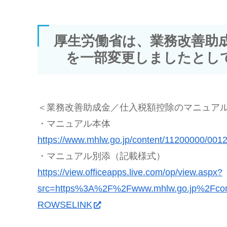
厚生労働省は、業務改善助
を一部変更しましたとし
＜業務改善助成金／仕入税額控除のマニュア
・マニュアル本体
https://www.mhlw.go.jp/content/11200000/001
・マニュアル別添（記載様式）
https://view.officeapps.live.com/op/view.aspx?
src=https%3A%2F%2Fwww.mhlw.go.jp%2Fcon
ROWSELINK