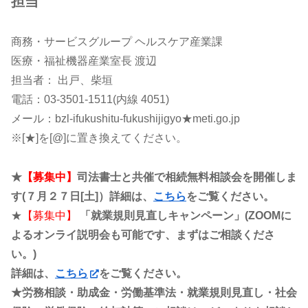
担当
商務・サービスグループ ヘルスケア産業課
医療・福祉機器産業室長 渡辺
担当者： 出戸、柴垣
電話：03-3501-1511(内線 4051)
メール：bzl-ifukushitu-fukushijigyo★meti.go.jp
※[★]を[@]に置き換えてください。
★
【募集中】
司法書士と共催で相続
無料相談会を開催しま
す(７月２７日[土]）詳細は、
こちら
をご覧ください。
★
【募集中】
「就業規則見直しキャンペーン」(ZOOMに
よるオンライ説明会も可能です、まずはご相談くださ
い。)
詳細は、
こちら
をご覧ください。
★労務相談・助成金・労働基準法・就業規則見直し・社会