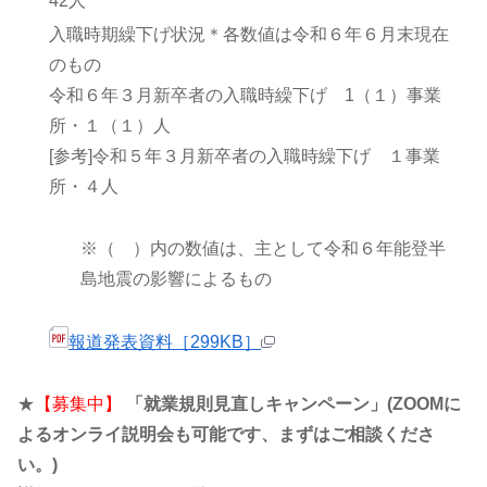
42人
入職時期繰下げ状況＊各数値は令和６年６月末現在
のもの
令和６年３月新卒者の入職時繰下げ 1（１）事業
所・１（１）人
[参考]令和５年３月新卒者の入職時繰下げ １事業
所・４人
※
（ ）内の数値は、主として令和６年能登半
島地震の影響によるもの
報道発表資料［299KB］
★
【募集中】
「就業規則見直しキャンペーン」(ZOOMに
よるオンライ説明会も可能です、まずはご相談くださ
い。)