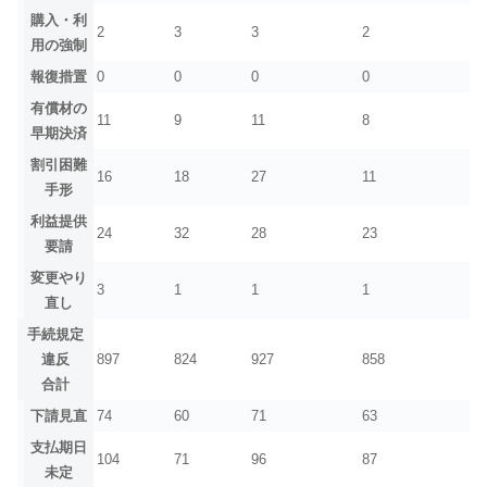
購入・利
2
3
3
2
用の強制
報復措置
0
0
0
0
有償材の
11
9
11
8
早期決済
割引困難
16
18
27
11
手形
利益提供
24
32
28
23
要請
変更やり
3
1
1
1
直し
手続規定
違反
897
824
927
858
合計
下請見直
74
60
71
63
支払期日
104
71
96
87
未定