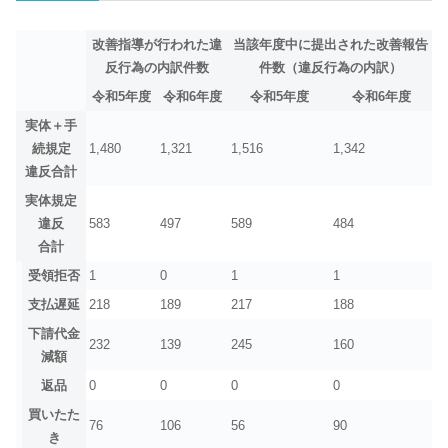
改善指導が行われた違
当該年度中に提出された改善報告
反行為の内訳件数
件数（違反行為の内訳）
令和5年度
令和6年度
令和5年度
令和6年度
実体＋手
続規定
1,480
1,321
1,516
1,342
違反合計
実体規定
違反
583
497
589
484
合計
受領拒否
1
0
1
1
支払遅延
218
189
217
188
下請代金
232
139
245
160
減額
返品
0
0
0
0
買いたた
76
106
56
90
き