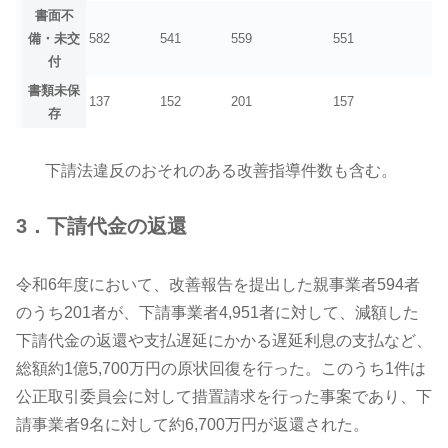
書面不
備・未交
582
541
559
551
付
書類未保
137
152
201
157
存
下請法違反のおそれのある改善指導件数も含む。
3．下請代金の返還
令和6年度において、改善報告を提出した親事業者594者
のうち201者が、下請事業者4,951者に対して、減額した
下請代金の返還や支払遅延にかかる遅延利息の支払など、
総額約1億5,700万円の原状回復を行った。このうち1件は
公正取引委員会に対して措置請求を行った事案であり、下
請事業者9名に対して約6,700万円が返還された。