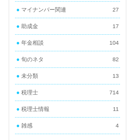
マイナンバー関連
27
助成金
17
年金相談
104
旬のネタ
82
未分類
13
税理士
714
税理士情報
11
雑感
4