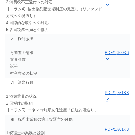
3 消費税不正還付への対応
【コラム4】輸出物品販売場制度の見直し（リファンド
方式への見直し）
4 国際的な取引への対応
5 各国税務当局との協力
・Ⅴ 権利救済
PDF/1,300KB
・再調査の請求
・審査請求
・訴訟
・権利救済の状況
・Ⅵ 酒類行政
PDF/1,751KB
1 酒類業界の状況
2 国税庁の取組
【コラム5】ユネスコ無形文化遺産「伝統的酒造り」
・Ⅶ 税理士業務の適正な運営の確保
PDF/1,501KB
1 税理士の業務と役割