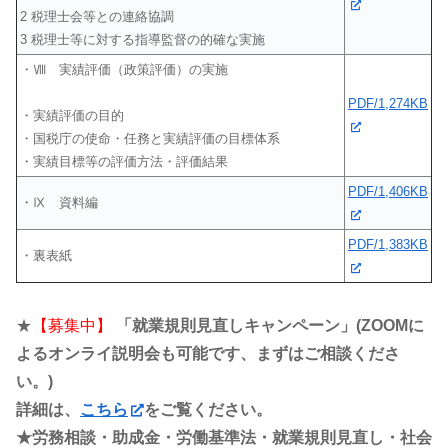
2 税理士会等との連絡協調
3 税理士等に対する指導監督の的確な実施
・Ⅷ 実績評価（政策評価）の実施
PDF/1,274KB
・実績評価の目的
・国税庁の使命・任務と実績評価の目標体系
・実績目標等の評価方法・評価結果
PDF/1,406KB
・Ⅸ 資料編
PDF/1,383KB
・裏表紙
★
【募集中】
「就業規則見直しキャンペーン」(ZOOMに
よるオンライ説明会も可能です、まずはご相談くださ
い。)
詳細は、
こちら
をご覧ください。
★労務相談・助成金・労働基準法・就業規則見直し・社会