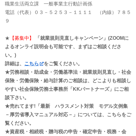
職業生活両立課 一般事業主行動計画係
電話（代表）０３－５２５３－１１１１ （内線）７８５
９
★
【募集中】
「就業規則見直しキャンペーン」(ZOOMに
よるオンライ説明会も可能です、まずはご相談くださ
い。)
詳細は、
こちら
をご覧ください。
★労務相談・助成金・労働基準法・就業規則見直し・社会
保険・労働保険・給与計算のご相談は、どこよりも相談し
やすい社会保険労務士事務所「KKパートナーズ」にご相
談下さい。
★売れてます!「最新 ハラスメント対策 モデル文例集
－厚労省導入マニュアル対応－」については、こちらをご
覧ください。
★資産税・相続税・贈与税の申告・確定申告・税務・会