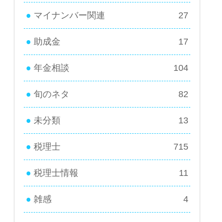
マイナンバー関連
27
助成金
17
年金相談
104
旬のネタ
82
未分類
13
税理士
715
税理士情報
11
雑感
4