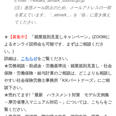
E-mail：r-kikaku_atmark_soumu.go.jp
(注）迷惑メール防止のため、メールアドレスの一部
を変えています。「_atmark_」を「@」に置き換え
てください。
★
【募集中】
「就業規則見直しキャンペーン」(ZOOMに
よるオンライ説明会も可能です、まずはご相談くださ
い。)
詳細は、
こちら
をご覧ください。
★労務相談・助成金・労働基準法・就業規則見直し・社会
保険・労働保険・給与計算のご相談は、どこよりも相談し
やすい社会保険労務士事務所「KKパートナーズ」にご相
談下さい。
★売れてます!「最新 ハラスメント対策 モデル文例集
－厚労省導入マニュアル対応－」については、こちらをご
覧ください。