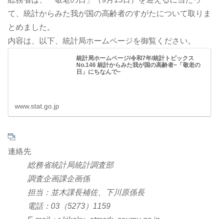
て、統計からみた我が国の高齢者のすがたについて取りま
とめました。
内容は、以下、統計局ホームページを御覧ください。
統計局ホームページ/令和7年/統計トピックス
No.146 統計からみた我が国の高齢者−「敬老の
日」にちなんで−
www.stat.go.jp
連絡先
総務省統計局統計調査部
調査企画課企画係
担当：並木課長補佐、下川原係長
電話：03（5273）1159