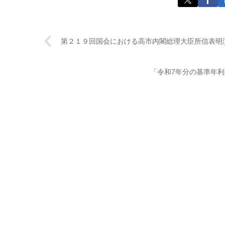
第２１９回国会における高市内閣総理大臣所信表明演
「令和7年分の基準年利