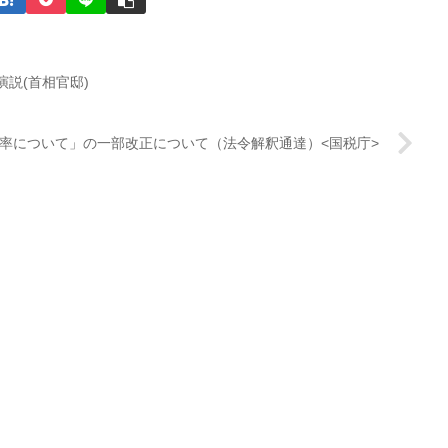
説(首相官邸)
率について」の一部改正について（法令解釈通達）<国税庁>