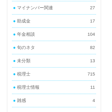
マイナンバー関連
27
助成金
17
年金相談
104
旬のネタ
82
未分類
13
税理士
715
税理士情報
11
雑感
4