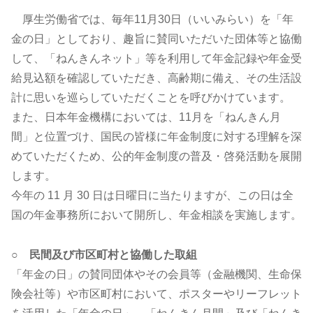
厚生労働省では、毎年11月30日（いいみらい）を「年
金の日」としており、趣旨に賛同いただいた団体等と協働
して、「ねんきんネット」等を利用して年金記録や年金受
給見込額を確認していただき、高齢期に備え、その生活設
計に思いを巡らしていただくことを呼びかけています。
また、日本年金機構においては、11月を「ねんきん月
間」と位置づけ、国民の皆様に年金制度に対する理解を深
めていただくため、公的年金制度の普及・啓発活動を展開
します。
今年の 11 月 30 日は日曜日に当たりますが、この日は全
国の年金事務所において開所し、年金相談を実施します。
○ 民間及び市区町村と協働した取組
「年金の日」の賛同団体やその会員等（金融機関、生命保
険会社等）や市区町村において、ポスターやリーフレット