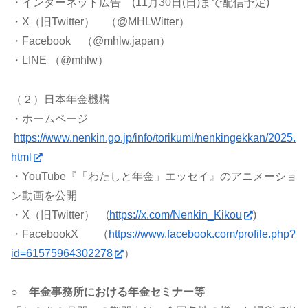
・インターネット広告 (11月30日(日)まで配信予定)
・X（旧Twitter） （@MHLWitter）
・Facebook （@mhlw.japan）
・LINE （@mhlw）
（２）日本年金機構
・ホームページ
https://www.nenkin.go.jp/info/torikumi/nenkingekkan/2025.
html
・YouTube『「わたしと年金」エッセイ』のアニメーショ
ン動画を公開
・X（旧Twitter） (
https://x.com/Nenkin_Kikou
)
・FacebookX （
https://www.facebook.com/profile.php?
id=61575964302278
）
○ 年金事務所における年金セミナー等