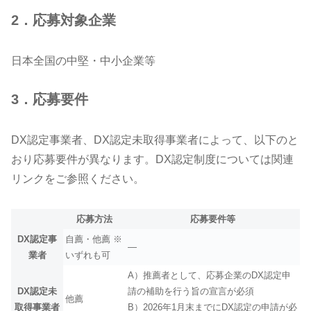
2．応募対象企業
日本全国の中堅・中小企業等
3．応募要件
DX認定事業者、DX認定未取得事業者によって、以下のと
おり応募要件が異なります。DX認定制度については関連
リンクをご参照ください。
応募方法
応募要件等
DX認定事
自薦・他薦 ※
―
業者
いずれも可
A）推薦者として、応募企業のDX認定申
DX認定未
請の補助を行う旨の宣言が必須
他薦
取得事業者
B）2026年1月末までにDX認定の申請が必