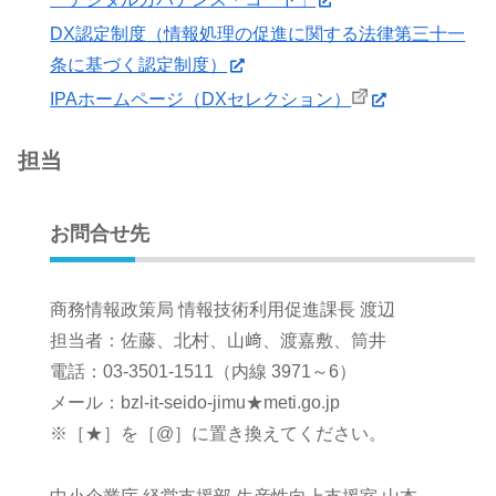
DX認定制度（情報処理の促進に関する法律第三十一
条に基づく認定制度）
IPAホームページ（DXセレクション）
担当
お問合せ先
商務情報政策局 情報技術利用促進課長 渡辺
担当者：佐藤、北村、山﨑、渡嘉敷、筒井
電話：03-3501-1511（内線 3971～6）
メール：bzl-it-seido-jimu★meti.go.jp
※［★］を［@］に置き換えてください。