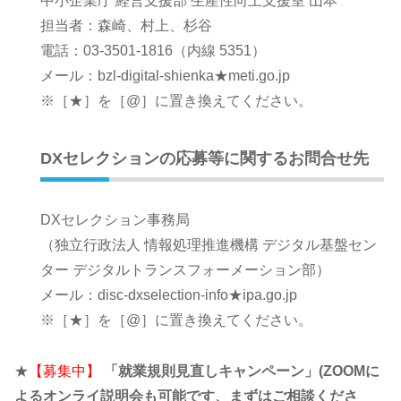
中小企業庁 経営支援部 生産性向上支援室 山本
担当者：森崎、村上、杉谷
電話：03-3501-1816（内線 5351）
メール：bzl-digital-shienka★meti.go.jp
※［★］を［@］に置き換えてください。
DXセレクションの応募等に関するお問合せ先
DXセレクション事務局
（独立行政法人 情報処理推進機構 デジタル基盤セン
ター デジタルトランスフォーメーション部）
メール：disc-dxselection-info★ipa.go.jp
※［★］を［@］に置き換えてください。
★
【募集中】
「就業規則見直しキャンペーン」(ZOOMに
よるオンライ説明会も可能です、まずはご相談くださ