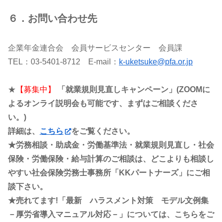
６．お問い合わせ先
企業年金連合会 会員サービスセンター 会員課
TEL：03-5401-8712 E-mail：
k-uketsuke@pfa.or.jp
★
【募集中】
「就業規則見直しキャンペーン」(ZOOMに
よるオンライ説明会も可能です、まずはご相談くださ
い。)
詳細は、
こちら
をご覧ください。
★労務相談・助成金・労働基準法・就業規則見直し・社会
保険・労働保険・給与計算のご相談は、どこよりも相談し
やすい社会保険労務士事務所「KKパートナーズ」にご相
談下さい。
★売れてます!「最新 ハラスメント対策 モデル文例集
－厚労省導入マニュアル対応－」については、こちらをご