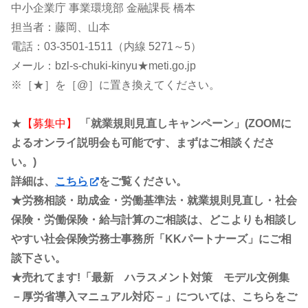
中小企業庁 事業環境部 金融課長 橋本
担当者：藤岡、山本
電話：03-3501-1511（内線 5271～5）
メール：bzl-s-chuki-kinyu★meti.go.jp
※［★］を［@］に置き換えてください。
★
【募集中】
「就業規則見直しキャンペーン」(ZOOMに
よるオンライ説明会も可能です、まずはご相談くださ
い。)
詳細は、
こちら
をご覧ください。
★労務相談・助成金・労働基準法・就業規則見直し・社会
保険・労働保険・給与計算のご相談は、どこよりも相談し
やすい社会保険労務士事務所「KKパートナーズ」にご相
談下さい。
★売れてます!「最新 ハラスメント対策 モデル文例集
－厚労省導入マニュアル対応－」については、こちらをご