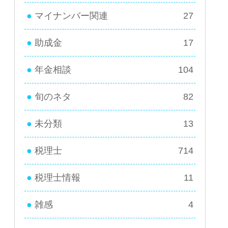
マイナンバー関連
27
助成金
17
年金相談
104
旬のネタ
82
未分類
13
税理士
714
税理士情報
11
雑感
4