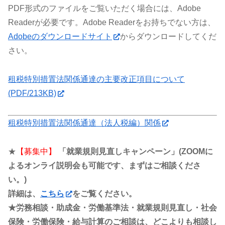
PDF形式のファイルをご覧いただく場合には、Adobe
Readerが必要です。Adobe Readerをお持ちでない方は、
Adobeのダウンロードサイト
からダウンロードしてくだ
さい。
租税特別措置法関係通達の主要改正項目について
(PDF/213KB)
租税特別措置法関係通達（法人税編）関係
★
【募集中】
「就業規則見直しキャンペーン」(ZOOMに
よるオンライ説明会も可能です、まずはご相談くださ
い。)
詳細は、
こちら
をご覧ください。
★労務相談・助成金・労働基準法・就業規則見直し・社会
保険・労働保険・給与計算のご相談は、どこよりも相談し