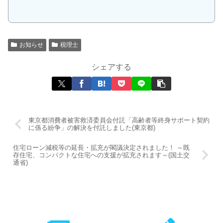
お知らせ
税理士
シェアする
東京都消費者被害救済委員会付託「高齢者等終身サポート契約
に係る紛争」の解決を付託しました(東京都)
住宅ローン減税等の延長・拡充が閣議決定されました！ ～既
存住宅、コンパクトな住宅への支援が拡充されます～(国土交
通省)