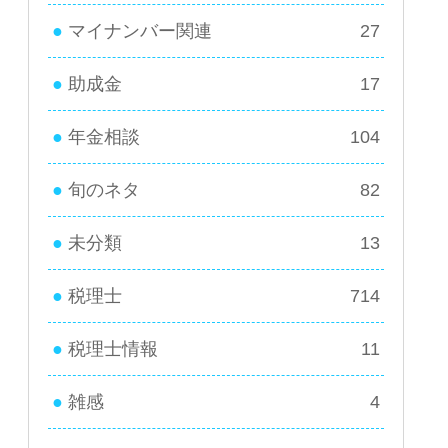
マイナンバー関連
27
助成金
17
年金相談
104
旬のネタ
82
未分類
13
税理士
714
税理士情報
11
雑感
4