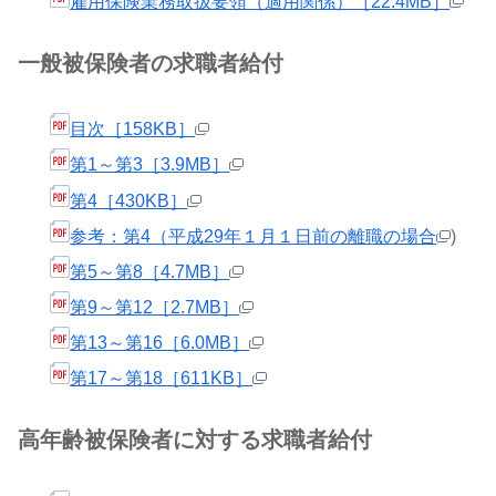
雇用保険業務取扱要領（適用関係）［22.4MB］
一般被保険者の求職者給付
目次［158KB］
第1～第3［3.9MB］
第4［430KB］
参考：第4（平成29年１月１日前の離職の場合
)
第5～第8［4.7MB］
第9～第12［2.7MB］
第13～第16［6.0MB］
第17～第18［611KB］
高年齢被保険者に対する求職者給付