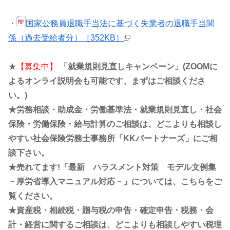
・
国家公務員退職手当法に基づく失業者の退職手当関
係（過去受給者分）［352KB］
★
【募集中】
「就業規則見直しキャンペーン」(ZOOMに
よるオンライ説明会も可能です、まずはご相談くださ
い。)
★労務相談・助成金・労働基準法・就業規則見直し・社会
保険・労働保険・給与計算のご相談は、どこよりも相談し
やすい社会保険労務士事務所「KKパートナーズ」にご相
談下さい。
★売れてます!「最新 ハラスメント対策 モデル文例集
－厚労省導入マニュアル対応－」については、こちらをご
覧ください。
★資産税・相続税・贈与税の申告・確定申告・税務・会
計・経営に関するご相談は、どこよりも相談しやすい税理