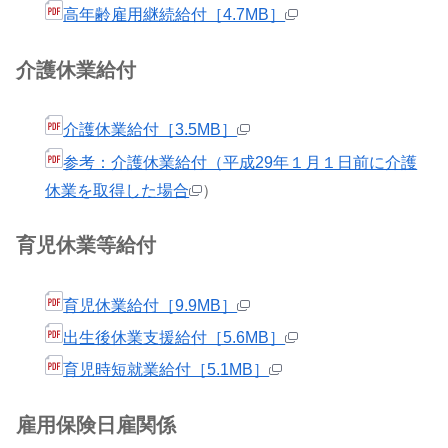
高年齢雇用継続給付［4.7MB］
介護休業給付
介護休業給付［3.5MB］
参考：介護休業給付（平成29年１月１日前に介護
休業を取得した場合
）
育児休業等給付
育児休業給付［9.9MB］
出生後休業支援給付［5.6MB］
育児時短就業給付［5.1MB］
雇用保険日雇関係