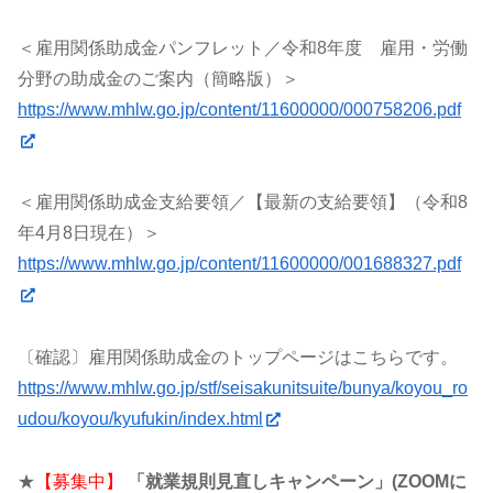
＜雇用関係助成金パンフレット／令和8年度 雇用・労働
分野の助成金のご案内（簡略版）＞
https://www.mhlw.go.jp/content/11600000/000758206.pdf
＜雇用関係助成金支給要領／【最新の支給要領】（令和8
年4月8日現在）＞
https://www.mhlw.go.jp/content/11600000/001688327.pdf
〔確認〕雇用関係助成金のトップページはこちらです。
https://www.mhlw.go.jp/stf/seisakunitsuite/bunya/koyou_ro
udou/koyou/kyufukin/index.html
★
【募集中】
「就業規則見直しキャンペーン」(ZOOMに