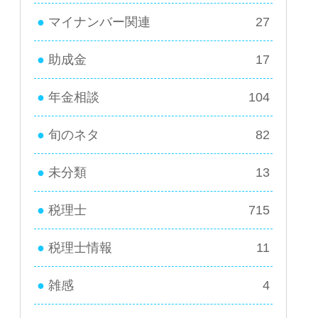
マイナンバー関連
27
助成金
17
年金相談
104
旬のネタ
82
未分類
13
税理士
715
税理士情報
11
雑感
4