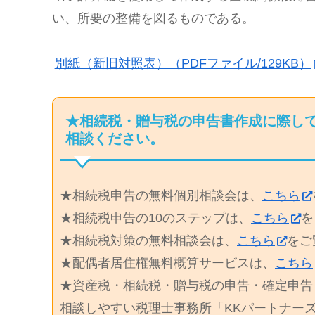
い、所要の整備を図るものである。
別紙（新旧対照表）（PDFファイル/129KB）
★相続税・贈与税の申告書作成に際し
相談ください。
★相続税申告の無料個別相談会は、
こちら
★相続税申告の10のステップは、
こちら
を
★相続税対策の無料相談会は、
こちら
をご
★配偶者居住権無料概算サービスは、
こちら
★資産税・相続税・贈与税の申告・確定申告
相談しやすい税理士事務所「KKパートナー