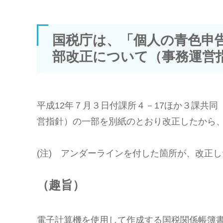
国税庁は、「個人の青色申
部改正について（事務運営
平成12年７月３日付課所４－17ほか３課共
営指針）の一部を別紙のとおり改正したから
(注) アンダーラインを付した箇所が、改正
（趣旨）
電子計算機を使用して作成する国税関係帳簿