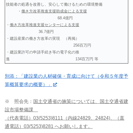
技能者の処遇を改善し、安心して働けるための環境整備
・
働き方改革推進支援助成金による支援
68.4億円
・
働き方改革推進支援センターによる支援
36.7億円
・建設産業の働き方改革の実現 （再掲）
256百万円
・建設業許可の申請手続き等の電子化の推
進 134百万円 等
別添：「建設業の人材確保・育成に向けて（令和５年度予
算概算要求の概要）」
※ 照会先：
国土交通省の施策については、国土交通省建
設市場整備課
（代表電話）03(5253)8111（内線24829、24824)、（直
通電話）03(5253)8281 へお願いします。