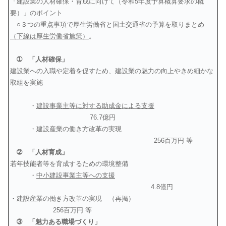
「建設業の人材確保・育成に向けて（令和5年度予算概算要求の概
要）」のポイント
○３つの重点事項で厚生労働省と国土交通省の予算を取りまとめ
（下線は厚生労働省施策）
。
➀ 「人材確保」
建設業への入職や定着を促すため、建設業の魅力の向上やきめ細かな
取組を実施
・
建設事業主等に対する助成金による支援
76.7億円
・建設産業の働き方改革の実現
256百万円 等
➁ 「人材育成」
若年技能者等を育成するための環境整備
・
中小建設事業主等への支援
4.8億円
・建設産業の働き方改革の実現 （再掲）
256百万円 等
➂ 「魅力ある職場づくり」