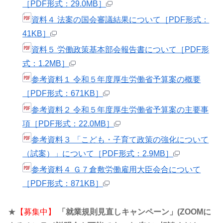
［PDF形式：29.0MB］
資料４ 法案の国会審議結果について［PDF形式：
41KB］
資料５ 労働政策基本部会報告書について［PDF形
式：1.2MB］
参考資料１ 令和５年度厚生労働省予算案の概要
［PDF形式：671KB］
参考資料２ 令和５年度厚生労働省予算案の主要事
項［PDF形式：22.0MB］
参考資料３ 「こども・子育て政策の強化について
（試案）」について［PDF形式：2.9MB］
参考資料４ Ｇ７倉敷労働雇用大臣会合について
［PDF形式：871KB］
★
【募集中】
「就業規則見直しキャンペーン」(ZOOMに