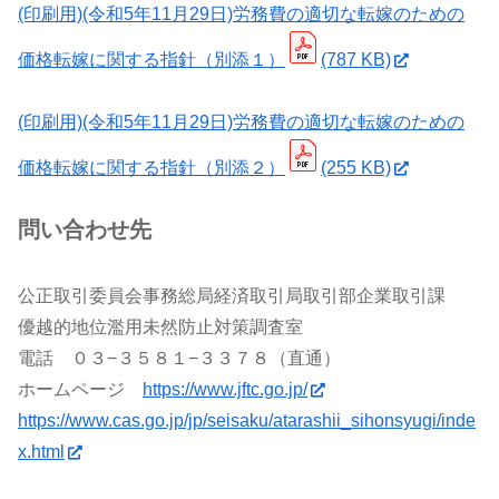
(印刷用)(令和5年11月29日)労務費の適切な転嫁のための
価格転嫁に関する指針（別添１）
(787 KB)
(印刷用)(令和5年11月29日)労務費の適切な転嫁のための
価格転嫁に関する指針（別添２）
(255 KB)
問い合わせ先
公正取引委員会事務総局経済取引局取引部企業取引課
優越的地位濫用未然防止対策調査室
電話 ０３−３５８１−３３７８（直通）
ホームページ
https://www.jftc.go.jp/
https://www.cas.go.jp/jp/seisaku/atarashii_sihonsyugi/inde
x.html