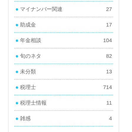
マイナンバー関連
27
助成金
17
年金相談
104
旬のネタ
82
未分類
13
税理士
714
税理士情報
11
雑感
4