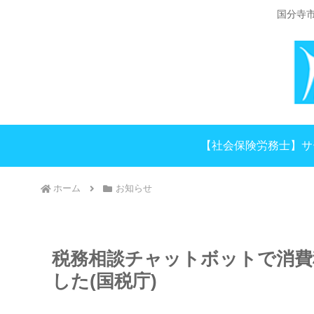
国分寺
【社会保険労務士】サ
ホーム
お知らせ
税務相談チャットボットで消費
した(国税庁)