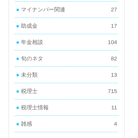
マイナンバー関連
27
助成金
17
年金相談
104
旬のネタ
82
未分類
13
税理士
715
税理士情報
11
雑感
4