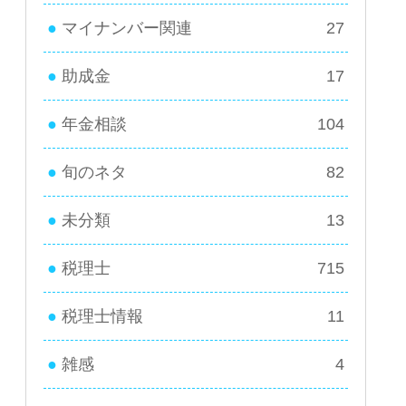
マイナンバー関連
27
助成金
17
年金相談
104
旬のネタ
82
未分類
13
税理士
715
税理士情報
11
雑感
4