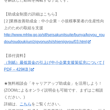
を解説した動画を掲載する予定です。
【助成金制度の詳細はこちら】
[２]業務改善助成金：中小企業・小規模事業者の生産性向
上のための取組を支援
http://www.mhlw.go.jp/stf/seisakunitsuite/bunya/koyou_rou
dou/roudoukijun/zigyonushi/shienjigyou/03.html
【添付資料】
（別紙）最低賃金の引上げ中小企業支援策拡充について [
PDF – 429KB ]
★無料相談会「キャリアアップ助成金」を活用しよう！
(ZOOMによるオンライ説明会も可能です、まずはご相談
ください。)
詳細は、
こちら
をご覧ください。